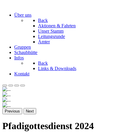
Über uns
Back
Aktionen & Fahrten
Unser Stamm
Leitungsrunde
Ämter
Gruppen
Schaubhütte
Infos
Back
Links & Downloads
Kontakt
Previous
Next
Pfadigottesdienst 2024