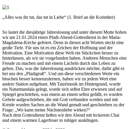
„Alles was ihr tut, das tut in Liebe“ (1. Brief an die Korinther)
So lautet die diesjährige Jahreslosung und unter diesem Motte hoben
wir am 21.01.2024 einen Pfadi-Abend-Gottesdienst in der Maria-
Magdalena-Kirche gefeiert. Denn in diesen acht Worten steckt eine
große Tiefe. Für uns ist es ein Zeichen der Hoffnung und der
Motivation. Eine Motivation diese Welt ein Stückchen besser zu
hinterlassen, als wir sie vorgefunden haben. Anderen Menschen eine
Freude zu machen und mit einem Lächeln durch das Leben zu
gehen. Das, was die Jahreslosung ausdrücken möchte, dafür gibt es
bei uns den „Pfadigruß“. Und um diese verschiedenen Werte ein
bisschen besser kennenzulernen, haben wir zu jedem Wert eine
andere Station aufgebaut. Mit Taizémusik im Hintergrund, wurde
ein Naturmandala gelegt, wurde sich selbst Ehre erwiesen und auf
Spiegel geschrieben, was einem an einem selbst gefällt, es wurden
Gebete aufgeschrieben, die mit Gott verbunden werden und mit
Kreide wurden Sachen an die Wand gemalt und geschrieben zu der
Frage: „Wo kann meine Nächstenliebe wirken?“
Nach dem Gottesdienst ließen wir den Abend mit leckerem Chai
und einem warmen Lagerfeuer in ruhiger ausklingen.